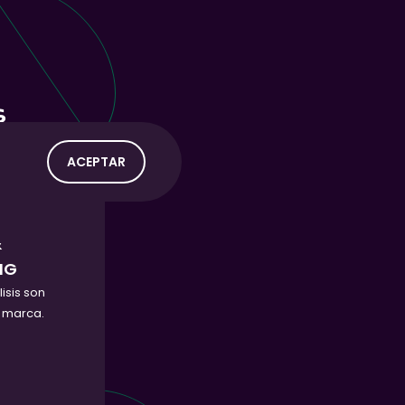
S
ACEPTAR
&
NG
lisis son
u marca.