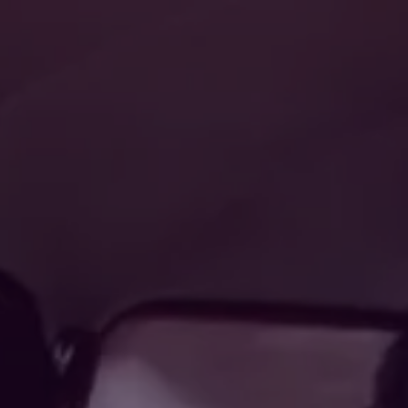
ES
|
EN
I
NI
CI
O
S
E
RVI
CI
O
S
P
R
OY
EC
TO
S
IN
SI
G
H
T
S
N
O
SO
TR
O
S
CONTÁCTANOS
PREGUNTAS FRECUENTES
TRABAJA CON NOSOTROS