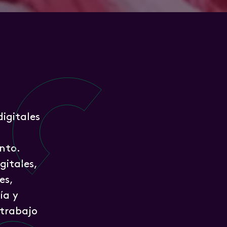
digitales
nto.
gitales,
es,
ía y
 trabajo