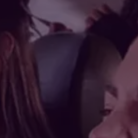
Andrés Bello #2299, Piso 12, Providencia, Santiago
Ver mapa
Somos parte de
meat group