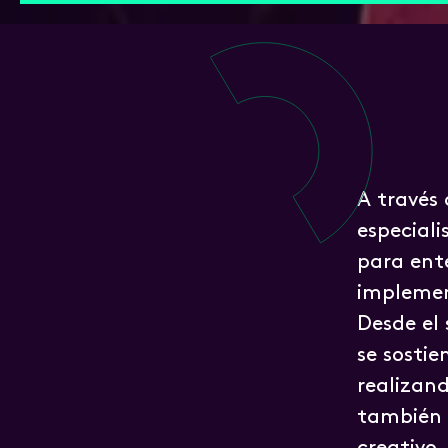
A través
especiali
para ente
implemen
Desde el 
se sostie
realizand
también 