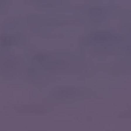
ES
|
EN
I
NI
CI
O
S
E
RVI
CI
O
S
P
R
OY
EC
TO
S
IN
SI
G
H
T
S
N
O
SO
TR
O
S
CONTÁCTANOS
PREGUNTAS FRECUENTES
TRABAJA CON NOSOTROS