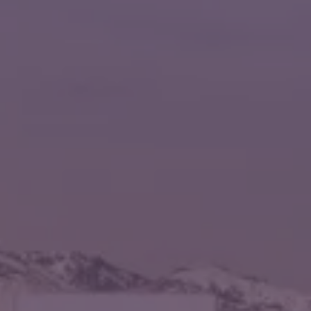
Andrés Bello #2299, Piso 12, Providencia, Santiago
Ver mapa
Somos parte de
meat group